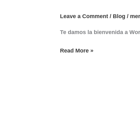
Leave a Comment
/
Blog
/
mer
¡Hola,
mundo!
Te damos la bienvenida a Word
Read More »